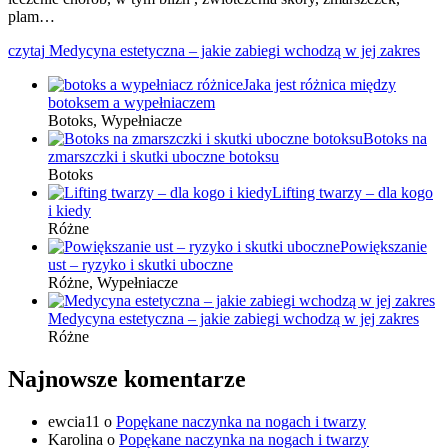
plam…
czytaj
Medycyna estetyczna – jakie zabiegi wchodzą w jej zakres
Jaka jest różnica między
botoksem a wypełniaczem
Botoks, Wypełniacze
Botoks na
zmarszczki i skutki uboczne botoksu
Botoks
Lifting twarzy – dla kogo
i kiedy
Różne
Powiększanie
ust – ryzyko i skutki uboczne
Różne, Wypełniacze
Medycyna estetyczna – jakie zabiegi wchodzą w jej zakres
Różne
Najnowsze komentarze
ewcia11
o
Popękane naczynka na nogach i twarzy
Karolina
o
Popękane naczynka na nogach i twarzy