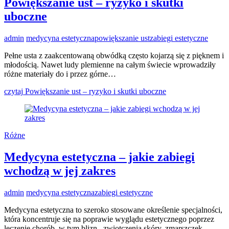
Powiększanie ust – ryzyko i skutki
uboczne
admin
medycyna estetyczna
powiększanie ust
zabiegi estetyczne
Pełne usta z zaakcentowaną obwódką często kojarzą się z pięknem i
młodością. Nawet ludy plemienne na całym świecie wprowadziły
różne materiały do ​​i przez górne…
czytaj
Powiększanie ust – ryzyko i skutki uboczne
Różne
Medycyna estetyczna – jakie zabiegi
wchodzą w jej zakres
admin
medycyna estetyczna
zabiegi estetyczne
Medycyna estetyczna to szeroko stosowane określenie specjalności,
która koncentruje się na poprawie wyglądu estetycznego poprzez
leczenie chorób, w tym blizn , zwiotczenia skóry, zmarszczek,