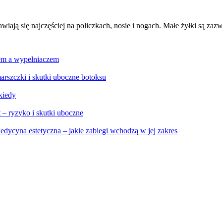
awiają się najczęściej na policzkach, nosie i nogach. Małe żyłki są z
sem a wypełniaczem
arszczki i skutki uboczne botoksu
 kiedy
 – ryzyko i skutki uboczne
edycyna estetyczna – jakie zabiegi wchodzą w jej zakres