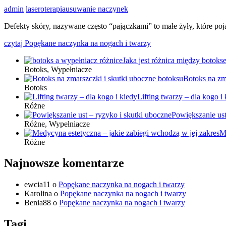
admin
laseroterapia
usuwanie naczynek
Defekty skóry, nazywane często “pajączkami” to małe żyły, które poj
czytaj
Popękane naczynka na nogach i twarzy
Jaka jest różnica między botok
Botoks, Wypełniacze
Botoks na zm
Botoks
Lifting twarzy – dla kogo i
Różne
Powiększanie ust
Różne, Wypełniacze
M
Różne
Najnowsze komentarze
ewcia11
o
Popękane naczynka na nogach i twarzy
Karolina
o
Popękane naczynka na nogach i twarzy
Benia88
o
Popękane naczynka na nogach i twarzy
Tagi